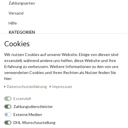
Zahlungsarten
Versand
Hilfe
KATEGORIEN
SOCIAL MEDIA
Cookies
Cookies
Facebook
Wir nutzen Cookies auf unserer Website. Einige von diesen sind
Wir nutzen Cookies auf unserer Website. Einige von diesen sind
essenziell, während andere uns helfen, diese Website und Ihre
essenziell, während andere uns helfen, diese Website und Ihre
Pinterest
Erfahrung zu verbessern. Weitere Informationen zu den von uns
Erfahrung zu verbessern. Weitere Informationen zu den von uns
verwendeten Cookies und Ihren Rechten als Nutzer finden Sie
verwendeten Cookies und Ihren Rechten als Nutzer finden Sie
Instagram
hier:
hier:
Daten­schutz­erklärung
Daten­schutz­erklärung
Impressum
Impressum
Whatsapp
Essenziell
Essenziell
Zahlungsdienstleister
Zahlungsdienstleister
Externe Medien
Externe Medien
Theme by
DHL Wunschzustellung
DHL Wunschzustellung